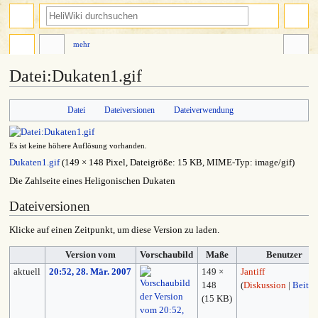
mehr
Datei
:
Dukaten1.gif
Zur
Zur
Datei
Dateiversionen
Dateiverwendung
Navigation
Suche
springen
springen
Es ist keine höhere Auflösung vorhanden.
Dukaten1.gif
‎
(149 × 148 Pixel, Dateigröße: 15 KB, MIME-Typ:
image/gif
)
Die Zahlseite eines Heligonischen Dukaten
Dateiversionen
Klicke auf einen Zeitpunkt, um diese Version zu laden.
Version vom
Vorschaubild
Maße
Benutzer
aktuell
20:52, 28. Mär. 2007
149 ×
Jantiff
148
(
Diskussion
|
Beiträ
(15 KB)