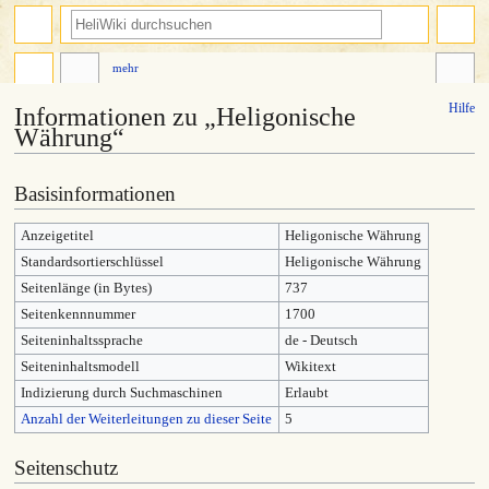
mehr
Hilfe
Informationen zu „Heligonische
Währung“
Zur
Zur
Basisinformationen
Navigation
Suche
springen
springen
Anzeigetitel
Heligonische Währung
Standardsortierschlüssel
Heligonische Währung
Seitenlänge (in Bytes)
737
Seitenkennnummer
1700
Seiteninhaltssprache
de - Deutsch
Seiteninhaltsmodell
Wikitext
Indizierung durch Suchmaschinen
Erlaubt
Anzahl der Weiterleitungen zu dieser Seite
5
Seitenschutz