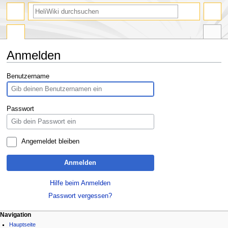
Anmelden
Zur
Zur
Benutzername
Navigation
Suche
springen
springen
Passwort
Angemeldet bleiben
Anmelden
Hilfe beim Anmelden
Passwort vergessen?
Navigation
Hauptseite