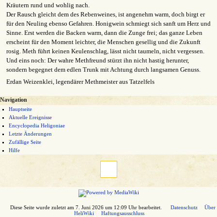
Kräutern rund und wohlig nach.
Der Rausch gleicht dem des Rebenweines, ist angenehm warm, doch birgt er
für den Neuling ebenso Gefahren. Honigwein schmiegt sich sanft um Herz und
Sinne. Erst werden die Backen warm, dann die Zunge frei; das ganze Leben
erscheint für den Moment leichter, die Menschen gesellig und die Zukunft
rosig. Meth führt keinen Keulenschlag, lässt nicht taumeln, nicht vergessen.
Und eins noch: Der wahre Methfreund stürzt ihn nicht hastig herunter,
sondern begegnet dem edlen Trunk mit Achtung durch langsamen Genuss.
Erdan Weizenklei, legendärer Methmeister aus Tatzelfels
Navigation
Hauptseite
Aktuelle Ereignisse
Encyclopedia Heligoniae
Letzte Änderungen
Zufällige Seite
Hilfe
Diese Seite wurde zuletzt am 7. Juni 2026 um 12:09 Uhr bearbeitet.
Datenschutz
Über
HeliWiki
Haftungsausschluss