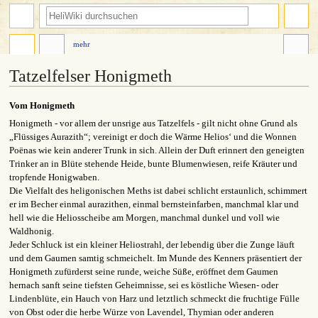
mehr
Tatzelfelser Honigmeth
Zur
Zur
Vom Honigmeth
Navigation
Suche
Honigmeth - vor allem der unsrige aus Tatzelfels - gilt nicht ohne Grund als
springen
springen
„Flüssiges Aurazith“; vereinigt er doch die Wärme Helios‘ und die Wonnen
Poënas wie kein anderer Trunk in sich. Allein der Duft erinnert den geneigten
Trinker an in Blüte stehende Heide, bunte Blumenwiesen, reife Kräuter und
tropfende Honigwaben.
Die Vielfalt des heligonischen Meths ist dabei schlicht erstaunlich, schimmert
er im Becher einmal aurazithen, einmal bernsteinfarben, manchmal klar und
hell wie die Heliosscheibe am Morgen, manchmal dunkel und voll wie
Waldhonig.
Jeder Schluck ist ein kleiner Heliostrahl, der lebendig über die Zunge läuft
und dem Gaumen samtig schmeichelt. Im Munde des Kenners präsentiert der
Honigmeth zufürderst seine runde, weiche Süße, eröffnet dem Gaumen
hernach sanft seine tiefsten Geheimnisse, sei es köstliche Wiesen- oder
Lindenblüte, ein Hauch von Harz und letztlich schmeckt die fruchtige Fülle
von Obst oder die herbe Würze von Lavendel, Thymian oder anderen